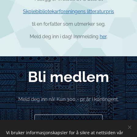
Skolebibliotekarforeningens litteraturpris
til en forfatter som utmerker seg.
Meld deg inn i dag! Innmelding
her
.
Bli medlem
Meld deg inn nå! Kun 300,- pr år i kontingent.
REGISTRER DEG
Vi bruker informasjonskapsler for å sikre at nettsiden vår