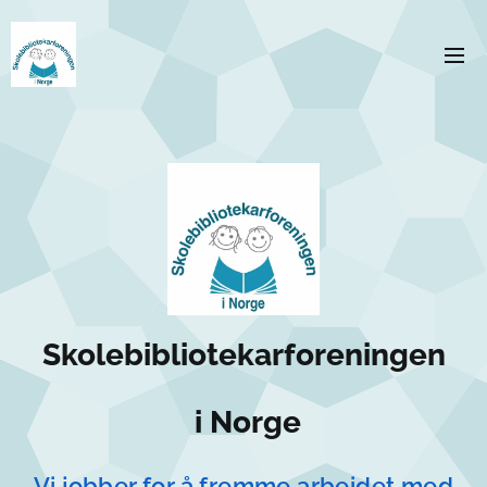
Skolebibliotekarforeningen
i Norge
V
i jobber for å fremme arbeidet med