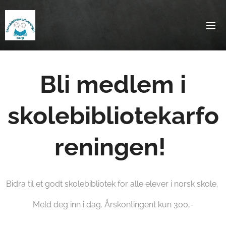
Bli medlem i
skolebibliotekarfo
reningen!
Bidra til et godt skolebibliotek for alle elever i norsk skole.
Meld deg inn i dag. Årskontingent kun 300,-